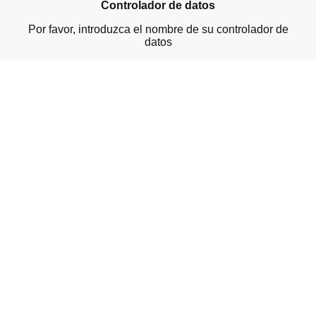
Controlador de datos
Por favor, introduzca el nombre de su controlador de
datos
Datos personales recogidos
Por favor, introduzca los datos personales recogidos
Finalidad de la recogida de datos
Por favor, introduzca los datos de contacto
©Derechos de autor. Todos los derechos
reservados.